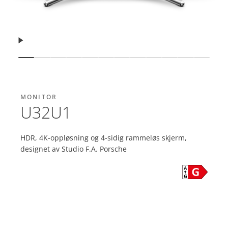
Fortsett
Vis lysbilde
Vis lysbilde
Vis lysbilde
Vis lysbilde
Vis lysbilde
Vis lysbilde
Vis lysbilde
Vis lysbilde
Vis lysbilde
Vis lysbilde
Vis lysbilde
Vis lys
MONITOR
U32U1
HDR, 4K-oppløsning og 4-sidig rammeløs skjerm,
designet av Studio F.A. Porsche