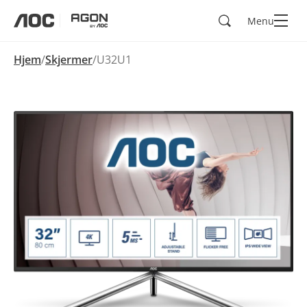
Søk
Menu
aoc
agon
Hjem
Skjermer
U32U1