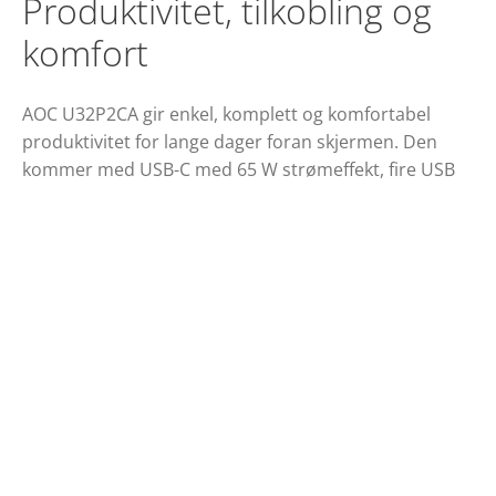
Produktivitet, tilkobling og
komfort
AOC U32P2CA gir enkel, komplett og komfortabel
produktivitet for lange dager foran skjermen. Den
kommer med USB-C med 65 W strømeffekt, fire USB
3.2-porter, to HDMI-porter, et 31,5” IPS-panel med
vide visningsvinkler, Clear Vision og 4K UHD-
oppløsning. Skjermen er også klar for gaming med en
jevn spillopplevelse takket være Adaptive Sync-
teknologi.