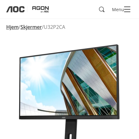
Søk
Menu
aoc
agon
Hjem
Skjermer
U32P2CA