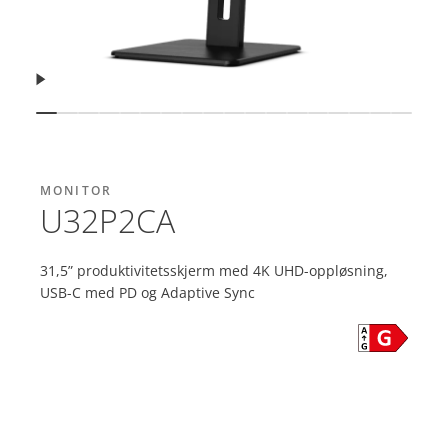
Fortsett
Vis lysbilde
Vis lysbilde
Vis lysbilde
Vis lysbilde
Vis lysbilde
Vis lysbilde
Vis lysbilde
Vis lysbilde
Vis lysbilde
Vis lysbilde
Vis lysbilde
Vis lysbilde
Vis lysbilde
Vis lysbilde
Vis lysbilde
Vis lysbilde
Vis lysbi
Vis ly
MONITOR
U32P2CA
31,5” produktivitetsskjerm med 4K UHD-oppløsning,
USB-C med PD og Adaptive Sync