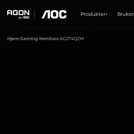
Produkter
Produkter
Bruker
agon
aoc
Hjem
Gaming Monitors
AG274QZM
SPILLING
PRODUKTLINJER
Skjermer
Ultra høy oppdateringsfrekvens
Ultrawide
FreeSync
G-Sync
Buet
Stor skjerm
OLED