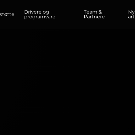
Drivere og
Team &
Ny
støtte
programvare
Partnere
art
HJEMME/KONTOR
Skjermer
Høy oppløsning
Profesjonell
USB-C
Bærbar
Grunnleggende
Storskjermer