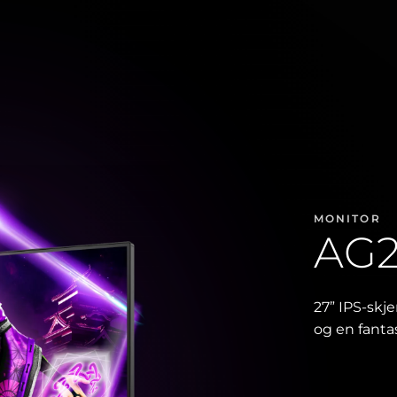
MONITOR
AG
27” IPS-skj
og en fanta