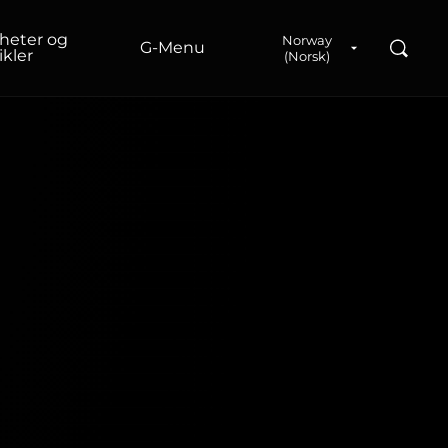
heter og
Norway
Søk
G‑Menu
ikler
(Norsk)