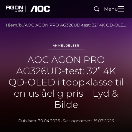
Menu
Søk
agon
aoc
Hjem
blog
AOC AGON PRO AG326UD-test: 32” 4K QD-OLED i toppklasse til en uslåelig pris – Lyd & Bilde
ANMELDELSER
AOC AGON PRO
AG326UD-test: 32” 4K
QD-OLED i toppklasse til
en uslåelig pris – Lyd &
Bilde
Publisert
30.04.2026
-
Sist oppdatert
15.07.2026