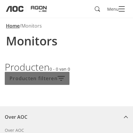
Zoeken
Menu
aoc
agon
Home
Monitors
Monitors
Producten
0 - 0
van
0
Producten filteren
Over AOC
Over AOC