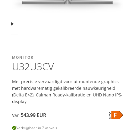
Hervatten
Dia weergeven
Dia weergeven
Dia weergeven
Dia weergeven
Dia weergeven
Dia weergeven
Dia weergeven
Dia weergeven
Dia weergeven
Dia weergeven
Dia weergeven
Dia weergeven
Dia weergeven
Dia weergev
Dia weer
Dia w
MONITOR
U32U3CV
Met precisie vervaardigd voor uitmuntende graphics
met hardwarematig gekalibreerde nauwkeurigheid
(Delta E<2), Calman Ready-kalibratie en UHD Nano IPS-
display
543.99
EUR
Van
Verkrijgbaar in 7 winkels