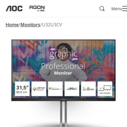
Zoeken
Menu
aoc
agon
Home
Monitors
U32U3CV