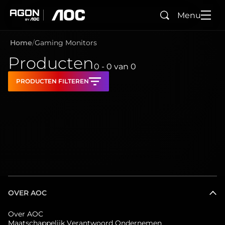
Menu
Zoeken
agon
aoc
Home
Gaming Monitors
Producten
0 - 0
van
0
PRODUCTEN FILTEREN
OVER AOC
Over AOC
Maatschappelijk Verantwoord Ondernemen