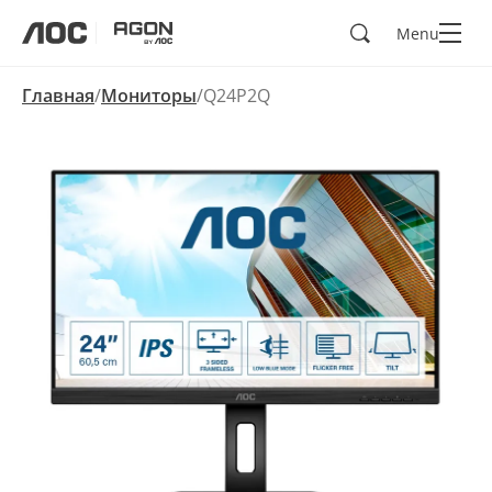
Поиск
Menu
aoc
agon
Главная
Мониторы
Q24P2Q