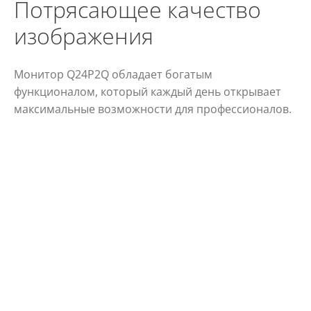
Потрясающее качество
изображения
Монитор Q24P2Q обладает богатым
функционалом, который каждый день открывает
максимальные возможности для профессионалов.
Дисплей оснащен плоской 23,8-дюймовой IPS/3FL-
панелью с разрешением QHD и широкими углами
обзора 178°/178° и имеет тонкую трехстороннюю
безрамную конструкцию. Корпус наклоняется,
поворачивается и регулируется по высоте,
обладает встроенным концентратором USB 3.2 и
поддерживает режим Low Blue и технологию
Flicker-Free для обеспечения комфорта для глаз.