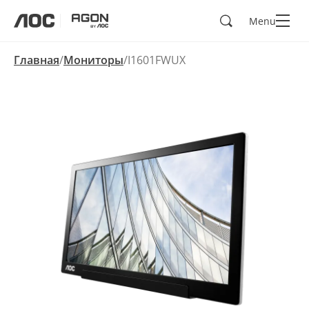
Поиск
Menu
aoc
agon
Главная
Мониторы
I1601FWUX