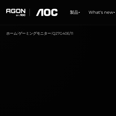
製品
What's new
探す
サポート
ドライバーとソフトウェア
製品
What's new
agon
aoc
ホーム
ゲーミングモニター
Q27G40E/11
ゲーミングモニター
WHAT'S NEW #AGON BY AOC
ABOUT AOC
サービスセンター
ダウンロード
PRODUCT LINES
ご購入先
Monitors
最新
About us
Contact us
ドライバーとマニュアル
オンラインシ
Ultra high refresh rate
サービスの依頼
ソフトウェア
Ultrawide
保証内容の詳細
General Manual
Freesync
FAQ
G-Sync
PCリサイクル
Curved
Big Screen
OLED