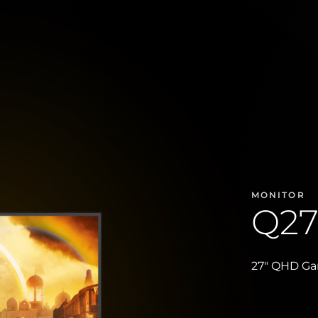
MONITOR
Q2
27" QHD Ga