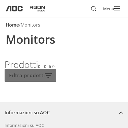
Cerca
Menu
aoc
agon
Home
Monitors
Monitors
Prodotti
0 - 0
di
0
Filtra prodotti
Informazioni su AOC
Informazioni su AOC