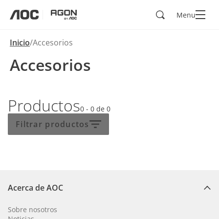
Buscar
Menu
aoc
agon
Inicio
Accesorios
Accesorios
Productos
0 - 0
de
0
Filtrar productos
Acerca de AOC
Sobre nosotros
Noticias