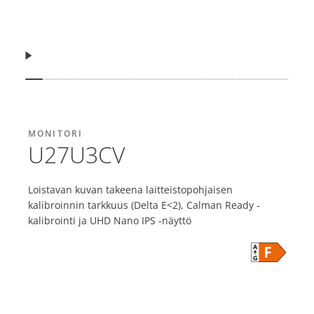
Jatka
Näytä dia
Näytä dia
Näytä dia
Näytä dia
Näytä dia
Näytä dia
Näytä dia
Näytä dia
Näytä dia
Näytä dia
Näytä dia
Näytä dia
Näytä dia
Näytä dia
Näytä 
MONITORI
U27U3CV
Loistavan kuvan takeena laitteistopohjaisen
kalibroinnin tarkkuus (Delta E<2), Calman Ready -
kalibrointi ja UHD Nano IPS -näyttö