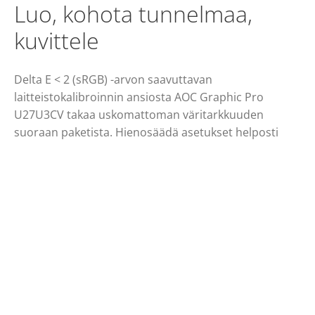
Luo, kohota tunnelmaa,
kuvittele
Delta E < 2 (sRGB) -arvon saavuttavan
laitteistokalibroinnin ansiosta AOC Graphic Pro
U27U3CV takaa uskomattoman väritarkkuuden
suoraan paketista. Hienosäädä asetukset helposti
Calman Ready -toiminnon avulla optimaalisen
suorituskyvyn varmistamiseksi. DCI P3 -
väriavaruudesta 98 % kattava näyttö, joka myös
kattaa 100 % sRGB- ja Rec. 709 -väriavaruuksista, sopii
ihanteellisesti grafiikan ja valokuvien muokkaukseen,
ja se tarjoaa huippuluokan kuvan verrattuna
tavallisiin näyttöihin. Sen Delta E < 2 -tarkkuus takaa
tarkan värintoiston, jopa ihmisen näkökyvyn
ulkopuolella. Neljältä sivulta kehyksettömällä näytöllä,
Vesa DisplayHDR 400 -sertifioinnilla ja USB-C-