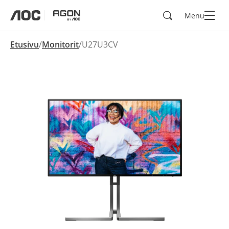
Hae
Menu
aoc
agon
Etusivu
Monitorit
U27U3CV