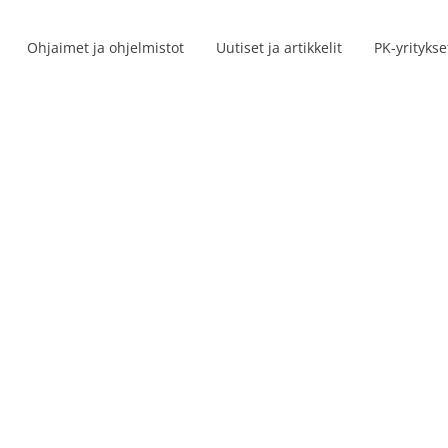
Ohjaimet ja ohjelmistot
Uutiset ja artikkelit
PK-yritykse
Tuoresarjat
et
s