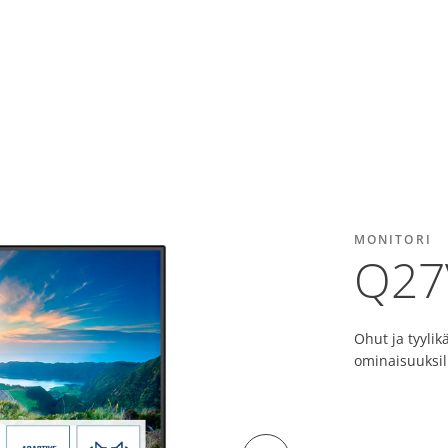
MONITORI
Q27
Ohut ja tyylik
ominaisuuksill