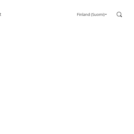
Hae
t
Finland (Suomi)
Pelaaminen
Monitorit
Erittäin korkea virkistystaajuus
Ultrawide
FreeSync
G-Sync
Kaareva
Suuri näyttö
OLED