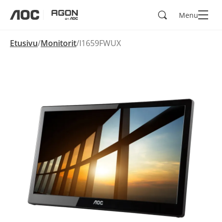
Hae
Menu
aoc
agon
Etusivu
Monitorit
I1659FWUX