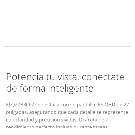
Potencia tu vista, conéctate
de forma inteligente
El Q27B3CF2 se destaca con su pantalla IPS QHD de 27
pulgadas, asegurando que cada detalle se represente
con claridad y precisión vividas. Disfruta de un
rendimiento perfecto incluso durante tareas
exigentes, gracias a su frecuencia de actualización de