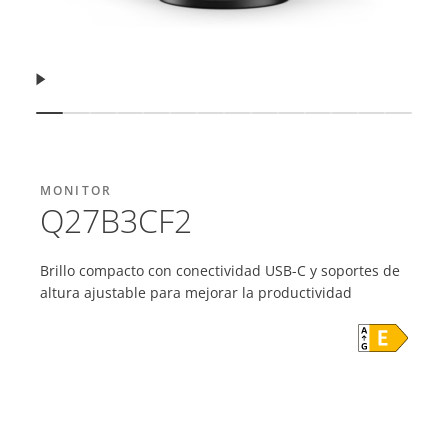
Reanudar
Mostrar diapositiva
Mostrar diapositiva
Mostrar diapositiva
Mostrar diapositiva
Mostrar diapositiva
Mostrar diapositiva
Mostrar diapositiva
Mostrar diapositiva
Mostrar diapositiva
Mostrar diapositiva
Mostrar diaposit
Mostrar diapo
Mostrar d
Mostra
MONITOR
Q27B3CF2
Brillo compacto con conectividad USB-C y soportes de
altura ajustable para mejorar la productividad