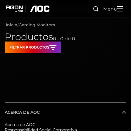
Menu
Buscar
agon
aoc
Inicio
Gaming Monitors
Productos
0 - 0
de
0
FILTRAR PRODUCTOS
ACERCA DE AOC
Acerca de AOC
Responsabilidad Social Corporativa