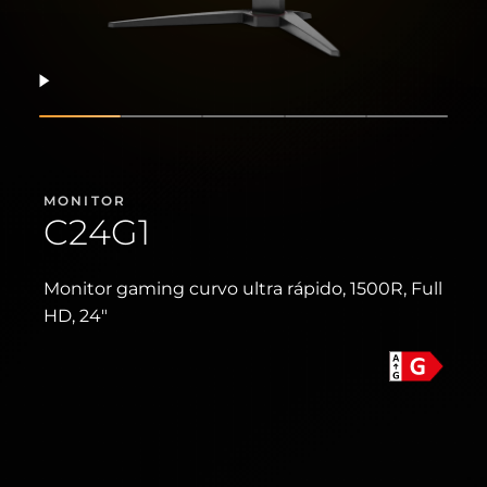
Reanudar
Mostrar diapositiva
Mostrar diapositiva
Mostrar diapositiva
Mostrar diapositiv
Mostrar d
MONITOR
C24G1
Monitor gaming curvo ultra rápido, 1500R, Full
HD, 24"