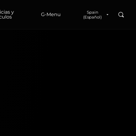
icias y
Spain
Buscar
G‑Menu
ículos
(Español)