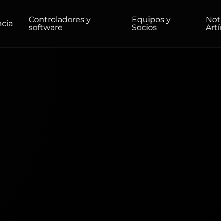
Controladores y
Equipos y
Not
ncia
software
Socios
Art
DUCTOS
HOGAR/OFICINA
Monitores
Alta resolución
Profesional
USB-C
Portátil
Básico
Pantallas grandes