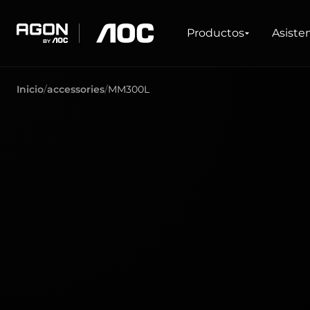
Productos
Productos
Asiste
agon
aoc
Inicio
accessories
MM300L
JUEGOS
LÍNEAS DE PRO
Monitores
Tasa de refresco elevada
Ultrawide
FreeSync
G-Sync
Curvo
Gran pantalla
OLED