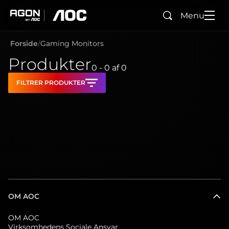
Menu
Søg
agon
aoc
Forside
Gaming Monitors
Produkter
0 - 0
af
0
FILTRER PRODUKTER
OM AOC
OM AOC
Virksomhedens Sociale Ansvar