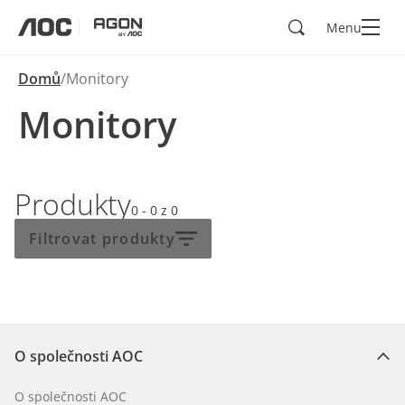
Hledad
Menu
aoc
agon
Domů
Monitory
Monitory
Produkty
0 - 0
z
0
Filtrovat produkty
O společnosti AOC
O společnosti AOC