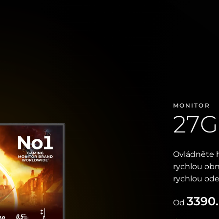
MONITOR
27
Ovládněte h
rychlou obn
rychlou ode
3390
Od