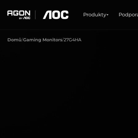
Produkty
Produkty
Podpor
agon
aoc
Domů
Gaming Monitors
27G4HA
HERNÍ
PRODUKTOVÉ Ř
Monitory
Velmi vysoká obnovovací frekvence
Ultrawide
FreeSync
G-Sync
Zakřivené
Velká obrazovka
OLED