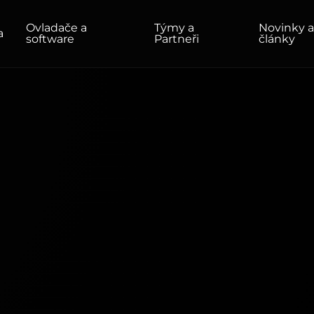
Ovladače a
Týmy a
Novinky 
a
software
Partneři
články
ADY
DOMÁCNOST/KANCELÁŘ
Monitory
Vysoké rozlišení
Profesionální
USB-C
Přenosný
Základní
Velké monitory