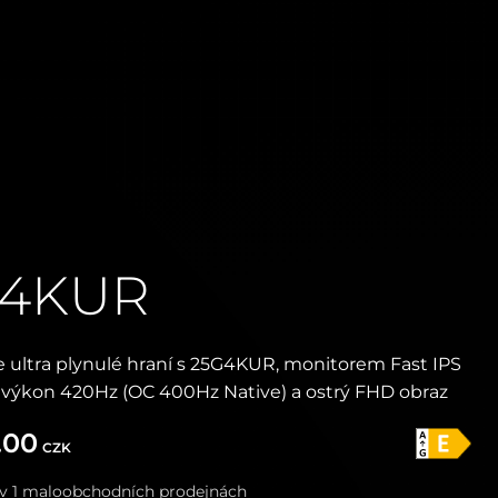
G4KUR
ultra plynulé hraní s 25G4KUR, monitorem Fast IPS
 výkon 420Hz (OC 400Hz Native) a ostrý FHD obraz
.00
CZK
i v 1 maloobchodních prodejnách