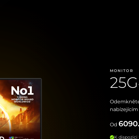
MONITOR
25
Odemkněte 
nabízejícím
6090
Od
K dispozic