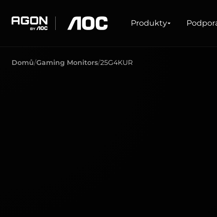
Produkty
Produkty
Podpor
agon
aoc
Domů
Gaming Monitors
25G4KUR
HERNÍ
PRODUKTOVÉ Ř
Monitory
Velmi vysoká obnovovací frekvence
Ultrawide
FreeSync
G-Sync
Zakřivené
Velká obrazovka
OLED