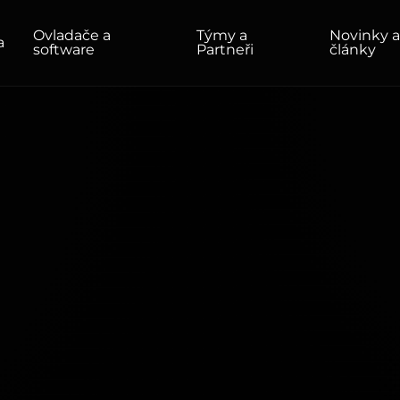
Ovladače a
Týmy a
Novinky 
a
software
Partneři
články
ADY
DOMÁCNOST/KANCELÁŘ
Monitory
Vysoké rozlišení
Profesionální
USB-C
Přenosný
Základní
Velké monitory