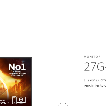
MONITOR
27G
El 27G4ZR ofre
rendimiento 