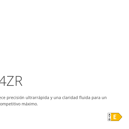
4ZR
ce precisión ultrarrápida y una claridad fluida para un
competitivo máximo.