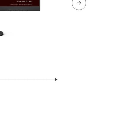
Siguiente diapositiva
Reanudar
tiva
positiva
 diapositiva
trar diapositiva
Mostrar diapositiva
Mostrar diapositiva
Mostrar diapositiva
Mostrar diapositiva
Mostrar diapositiva
Mostrar diapositiva