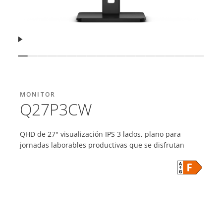
Reanudar
Mostrar diapositiva
Mostrar diapositiva
Mostrar diapositiva
Mostrar diapositiva
Mostrar diapositiva
Mostrar diapositiva
Mostrar diapositiva
Mostrar diapositiva
Mostrar diapositiva
Mostrar diapositiva
Mostrar diapositiva
Mostrar diapositiva
Mostrar diapositiva
Mostrar diapositiv
Mostrar diaposit
Mostrar diapo
Mostrar dia
Mostrar 
Mostr
MONITOR
Q27P3CW
QHD de 27" visualización IPS 3 lados, plano para
jornadas laborables productivas que se disfrutan