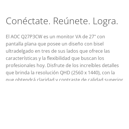
Conéctate. Reúnete. Logra.
El AOC Q27P3CW es un monitor VA de 27" con
pantalla plana que posee un diseño con bisel
ultradelgado en tres de sus lados que ofrece las
características y la flexibilidad que buscan los
profesionales hoy. Disfrute de los increíbles detalles
que brinda la resolución QHD (2560 x 1440), con la
que obtendrá claridad y contraste de calidad superior
para editar fotos, videos o ver películas. Este modelo
cuenta con brillo máximo de 350 nit y ángulos de
visión anchos y generosos de 178/178°. Para
garantizar una colaboración a distancia pareja, este
monitor incorpora dos altavoces 5W + 5W que
aportará un sonido de alta calidad y una cámara web