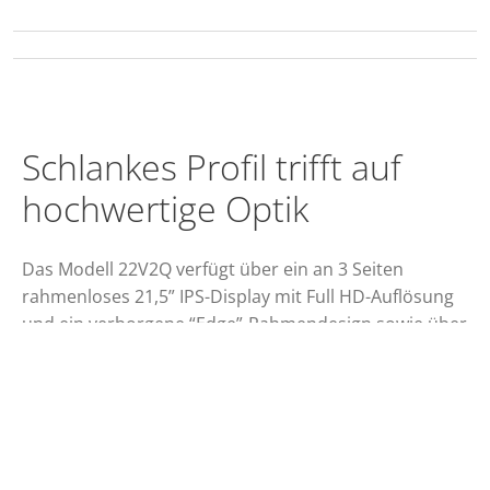
Schlankes Profil trifft auf
hochwertige Optik
Das Modell 22V2Q verfügt über ein an 3 Seiten
rahmenloses 21,5” IPS-Display mit Full HD-Auflösung
und ein verborgene “Edge”-Rahmendesign sowie über
einen robusten Metallständer. Sofort einsatzfähig für
schnelle Spiele oder Filme und mit Merkmalen wie
FreeSync, 75Hz Bildwiederholrate und 5 ms
Reaktionszeit.