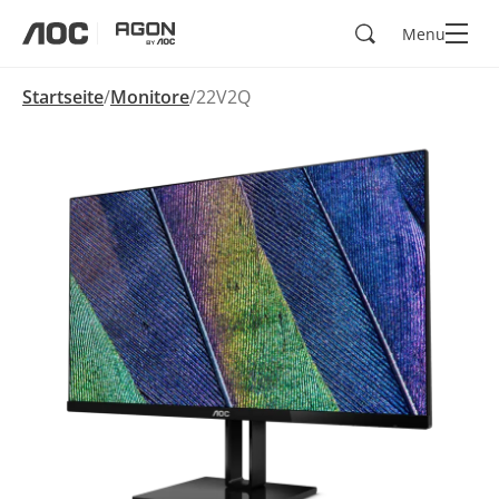
Suchen
Menu
aoc
agon
Startseite
Monitore
22V2Q