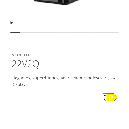
Fortsetzen
Folie anzeigen
Folie anzeigen
Folie anzeigen
Folie anzeigen
Folie anzeigen
Folie anzeigen
Folie anzeigen
Folie anzeigen
Folie anzeigen
Folie anzei
Folie 
MONITOR
22V2Q
Elegantes, superdünnes, an 3 Seiten randloses 21,5"-
Display