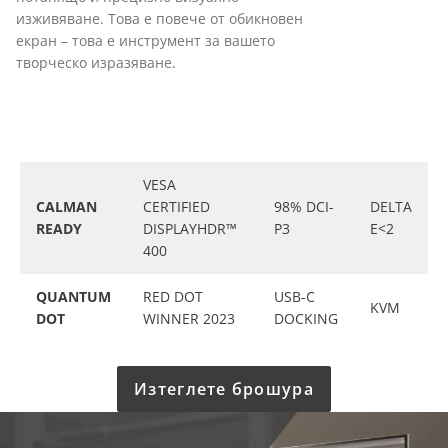
изживяване. Това е повече от обикновен
екран – това е инструмент за вашето
творческо изразяване.
VESA
CALMAN
CERTIFIED
98% DCI-
DELTA
READY
DISPLAYHDR™
P3
E<2
400
QUANTUM
RED DOT
USB-C
KVM
DOT
WINNER 2023
DOCKING
Изтеглете брошура