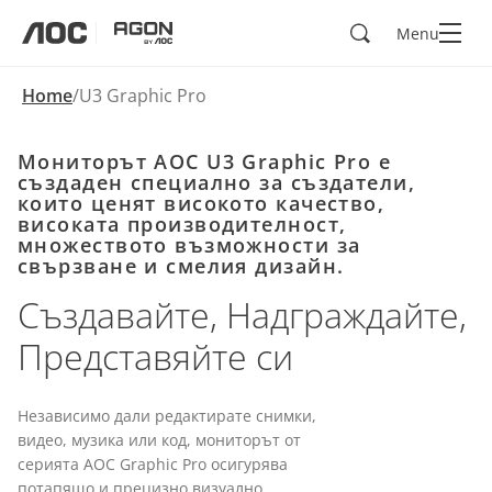
Search
Menu
aoc
agon
Home
U3 Graphic Pro
Мониторът AOC U3 Graphic Pro е
създаден специално за създатели,
които ценят високото качество,
високата производителност,
множеството възможности за
свързване и смелия дизайн.
Създавайте, Надграждайте,
Представяйте си
Независимо дали редактирате снимки,
видео, музика или код, мониторът от
серията AOC Graphic Pro осигурява
потапящо и прецизно визуално