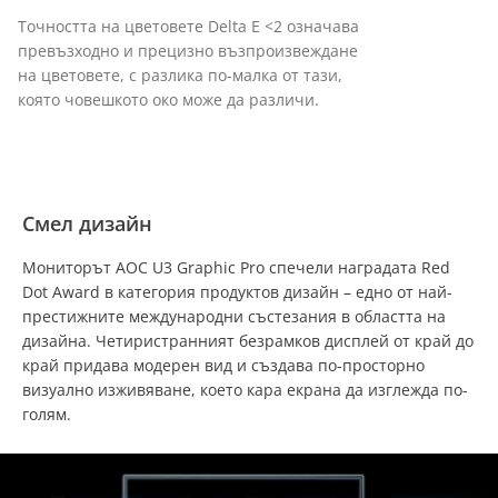
Точността на цветовете Delta E <2 означава
превъзходно и прецизно възпроизвеждане
на цветовете, с разлика по-малка от тази,
която човешкото око може да различи.
Смел дизайн
Мониторът AOC U3 Graphic Pro спечели наградата Red
Dot Award в категория продуктов дизайн – едно от най-
престижните международни състезания в областта на
дизайна. Четиристранният безрамков дисплей от край до
край придава модерен вид и създава по-просторно
визуално изживяване, което кара екрана да изглежда по-
голям.