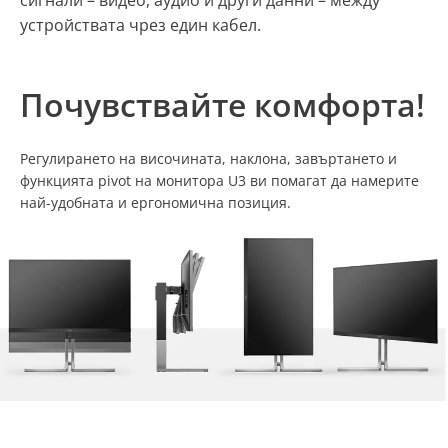
сигнали – видео, аудио и други данни – между
устройствата чрез един кабел.
Почувствайте комфорта!
Регулирането на височината, наклона, завъртането и
функцията pivot на монитора U3 ви помагат да намерите
най-удобната и ергономична позиция.