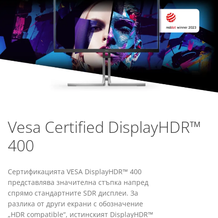
Vesa Certified DisplayHDR™
400
Сертификацията VESA DisplayHDR™ 400
представлява значителна стъпка напред
спрямо стандартните SDR дисплеи. За
разлика от други екрани с обозначение
„HDR compatible“, истинският DisplayHDR™