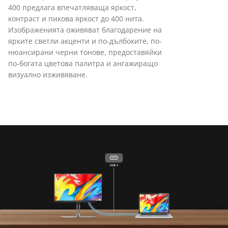
400 предлага впечатляваща яркост,
контраст и пикова яркост до 400 нита.
Изображенията оживяват благодарение на
ярките светли акценти и по-дълбоките, по-
нюансирани черни тонове, предоставяйки
по-богата цветова палитра и ангажиращо
визуално изживяване.