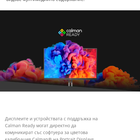
Дисплеите и устройствата с поддръжка на
Calman Ready могат директно да
комуникират със софтуера за цветова
калибрация Calman® на Portrait Displays.