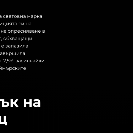
а световна марка
ицията си на
 на опресняване в
t, обхващащи
 е запазила
 завършила
 2,5%, засилвайки
еймърските
ък на
щ