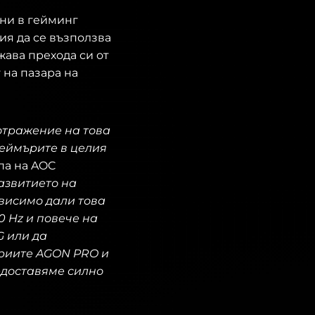
чни в гейминг
ия да се възползва
жава прехода си от
на пазара на
отражение на това
геймърите в целия
па на AOC
азвитието на
ависимо дали това
0 Hz и повече на
 или да
риите AGON PRO и
едоставяме силно