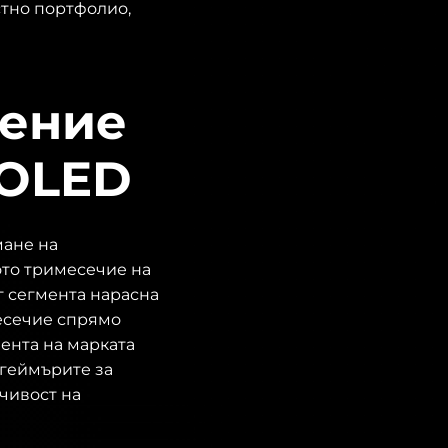
стно портфолио,
чение
 OLED
мане на
ото тримесечие на
г сегмента нарасна
месечие спрямо
ента на марката
 геймърите за
вчивост на