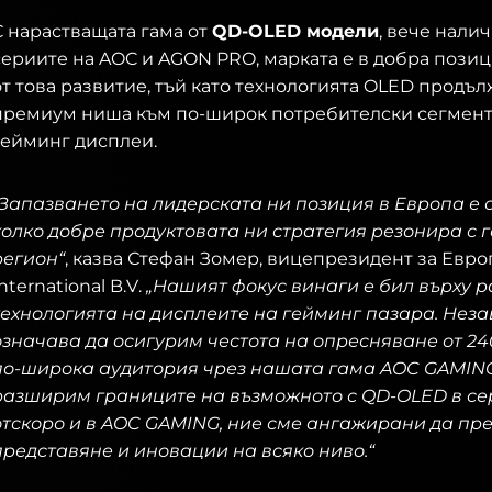
С нарастващата гама от
QD-OLED модели
, вече нали
сериите на AOC и AGON PRO, марката е в добра позиц
от това развитие, тъй като технологията OLED продъл
премиум ниша към по-широк потребителски сегмент 
гейминг дисплеи.
„Запазването на лидерската ни позиция в Европа е 
колко добре продуктовата ни стратегия резонира с 
регион“
, казва Стефан Зомер, вицепрезидент за Евро
nternational B.V.
„Нашият фокус винаги е бил върху р
технологията на дисплеите на гейминг пазара. Нез
означава да осигурим честота на опресняване от 24
по-широка аудитория чрез нашата гама AOC GAMING
разширим границите на възможното с QD-OLED в се
отскоро и в AOC GAMING, ние сме ангажирани да пр
представяне и иновации на всяко ниво.“