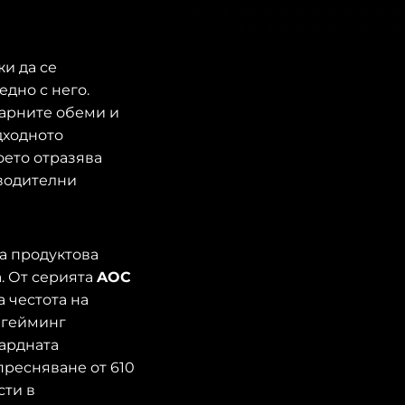
и да се
едно с него.
зарните обеми и
дходното
оето отразява
водителни
а продуктова
. От серията
AOC
а честота на
 гейминг
гардната
пресняване от 610
сти в