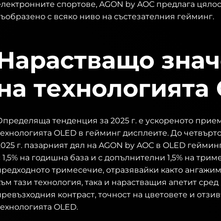
електронните спортове, AGON by AOC предлага цяло
съобразено с всяко ниво на състезателния гейминг.
Нарастващо зна
на технологията
Определяща тенденция за 2025 г. е ускореното прие
технологията OLED в гейминг дисплеите. До четвърт
2025 г. пазарният дял на AGON by AOC в OLED геймин
с 1,5% на годишна база и с допълнителни 1,5% на три
предходното тримесечие, отразявайки както ангажим
към тази технология, така и нарастващия апетит сред
превъзходния контраст, точност на цветовете и отзи
технологията OLED.