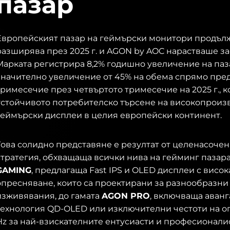
пазар
Европейският пазар на геймърски монитори продълж
разширява през 2025 г. и AGON by AOC нарастваше за
Марката регистрира 8,2% годишно увеличение на па
значително увеличение от 45% на обема спрямо пре
тримесечие през четвъртото тримесечие на 2025 г., к
устойчивото потребителско търсене на високопроиз
геймърски дисплеи в целия европейски континент.
Това солидно представяне е резултат от целенасочен
стратегия, обхващаща всички нива на гейминг пазара
GAMING
, предлагаща Fast IPS и OLED дисплеи с висок
опресняване, които са проектирани за разнообразни
изживявания, до гамата
AGON PRO
, включваща аван
технология QD-OLED или изключителни честоти на о
Hz за най-взискателните ентусиасти и професионали