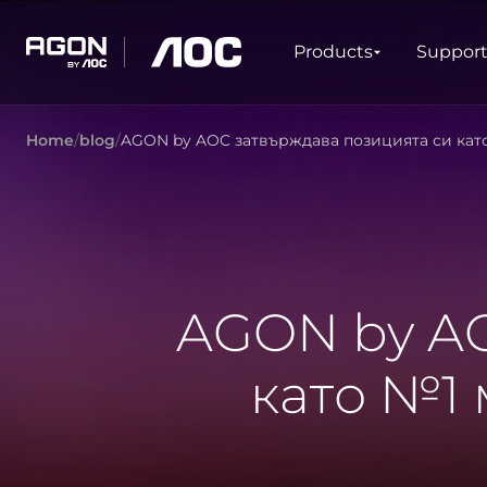
Products
Products
Suppor
agon
aoc
Home
blog
AGON by AOC затвърждава позицията си кат
GAMING
PRODUCT LINES
Monitors
Ultra high refresh rate
Ultrawide
Freesync
G-Sync
Curved
Big Screen
AGON by AO
OLED
като №1