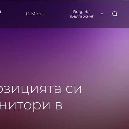
и
Bulgaria
Search
G‑Menu
(Български)
озицията си
нитори в