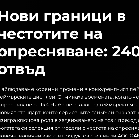
Нови граници в
честотите на
опресняване: 240
отвъд
Наблюдаваме коренни промени в конкурентният пей
геймърските дисплеи. Отминаха времената, когато че
опресняване от 144 Hz беше еталон за геймърски мон
новият стандарт, който сериозните геймъри очакват.
изигра ключова роля в задвижването на този преход
богатата си селекция от модели с честота на опресня
повече, налични както в продуктовите линии AOC GAM