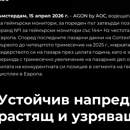
Амстердам, 15 април 2026 г.
–
AGON by AOC
, водещат
за геймърски монитори, за пореден път затвърди поз
бранд №1 за геймърски монитори със 144+ Hz честота
Европа. Според последните пазарни данни на Contex
първото до четвъртото тримесечие на 2025 г., марката
лидерството си на пазара през цялата година, като е
периода с тримесечно увеличение на пазарния дял от
силата на конкурентната си позиция в сегмента на г
дисплеи в Европа.
Устойчив напред
растящ и узрява