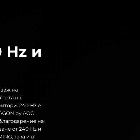
 Hz и
заж на
стота на
итори. 240 Hz е
 AGON by AOC
 благодарение на
ване от 240 Hz и
ING, така и в