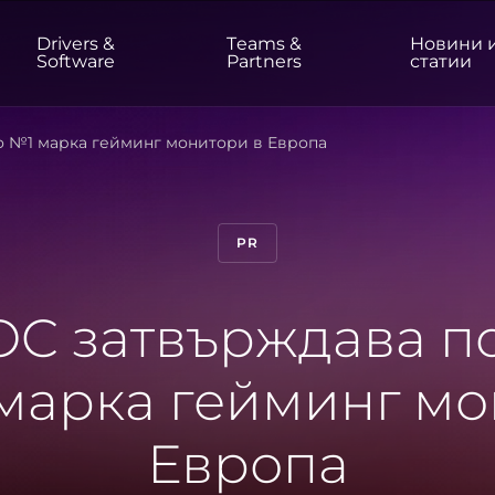
Drivers &
Teams &
Новини 
t
Software
Partners
статии
о №1 марка гейминг монитори в Европа
HOME / OFFICE
Monitors
High Resolution
Professional
PR
USB-C
Portable
Basic
Big Screens
C затвърждава п
 марка гейминг мо
Европа