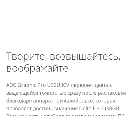
Творите, возвышайтесь,
воображайте
AOC Graphic Pro U32U3CV передает цвета с
выдающейся точностью сразу после распаковки
благодаря аппаратной калибровке, которая
позволяет достичь значения Delta E < 2 (sRGB).
Возможность калибровки с использованием ПО
Calman (Calman Ready) позволит легко
отрегулировать параметры для получения
оптимального изображения. Монитор