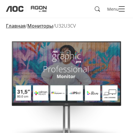
Поиск
Menu
aoc
agon
Главная
Мониторы
U32U3CV