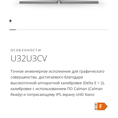
Возобновить
Показать слайд
Показать слайд
Показать слайд
Показать слайд
Показать слайд
Показать слайд
Показать слайд
Показать слайд
Показать слайд
Показать слайд
Показать слайд
Показать слайд
Показать слай
Показать с
Показать
Показ
ОСОБЕННОСТИ
U32U3CV
Точное инженерное исполнение для графического
совершенства, достигаемого благодаря
высокоточной аппаратной калибровке (Delta E < 2),
калибровке с использованием ПО Calman (Calman
Ready) и потрясающему IPS-экрану UHD Nano