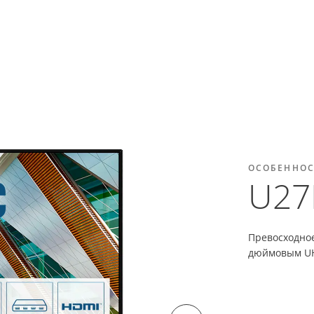
ОСОБЕННО
U27
Превосходное
дюймовым UH