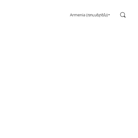
Поиск
Armenia (ռուսերեն)
Для игр
Мониторы
Сверхвысокая частота обновления
Сверхширокоформатный
FreeSync
G-Sync
Изогнутый
Большой экран
Олед