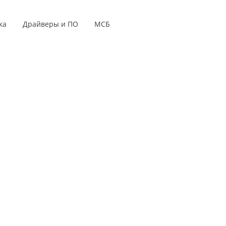
ка
Драйверы и ПО
МСБ
е дисплеи
Серии продуктов
 для мониторов
s