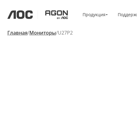
Продукция
Продукция
Поддерж
aoc
agon
Главная
Мониторы
U27P2
Для дома/офиса
коммерчески
Мониторы
Кронштейны
Высокое разрешение
Vesa Bracket
Профессиональный
USB-C
портативный
Базовые
Большие экраны