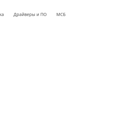
ка
Драйверы и ПО
МСБ
е дисплеи
Серии продуктов
 для мониторов
s