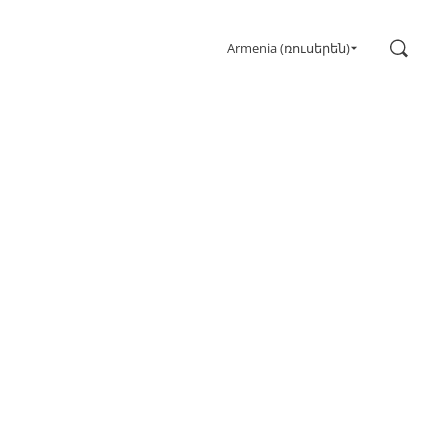
Поиск
Armenia (ռուսերեն)
Для игр
Мониторы
Сверхвысокая частота обновления
Сверхширокоформатный
FreeSync
G-Sync
Изогнутый
Большой экран
Олед