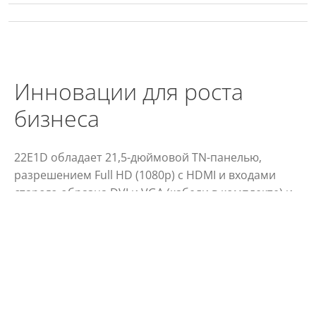
Инновации для роста
бизнеса
22E1D обладает 21,5-дюймовой TN-панелью,
разрешением Full HD (1080p) с HDMI и входами
старого образца DVI и VGA (кабели в комплекте) и
встроенными динамиками. Подставка
обеспечивает возможности наклона и контроль
кабеля. Сертификат экологической безопасности.